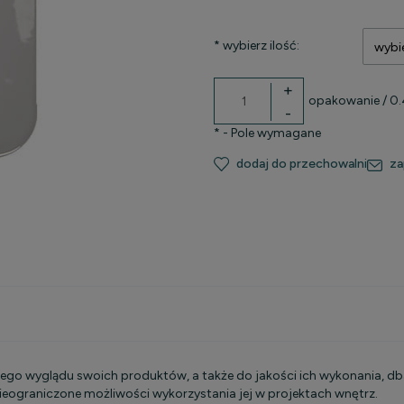
*
wybierz ilość:
+
opakowanie
/ 0
-
*
- Pole wymagane
dodaj do przechowalni
za
kosztów
o wyglądu swoich produktów, a także do jakości ich wykonania, dbaj
eograniczone możliwości wykorzystania jej w projektach wnętrz.