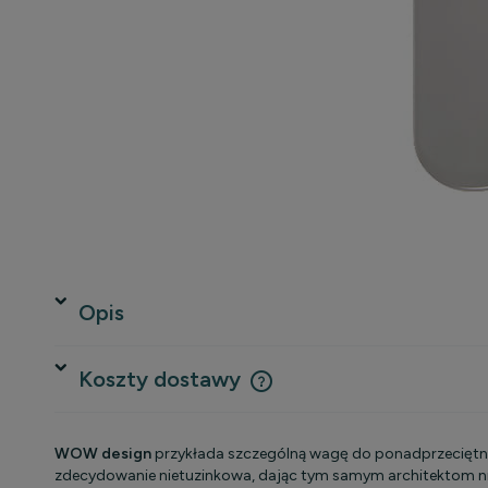
Opis
Koszty dostawy
Cena nie zawiera ewentualnych 
WOW design
przykłada szczególną wagę do ponadprzeciętneg
płatności
zdecydowanie nietuzinkowa, dając tym samym architektom ni