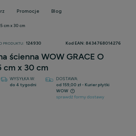
rz
Promocje
Blog
5 cm x 30 cm
124930
Kod EAN:
8434768014276
D PRODUKTU:
zna ścienna WOW GRACE O
 cm x 30 cm
WYSYŁKA W:
DOSTAWA:
do 4 tygodni
od 159,00 zł
- Kurier płytki
WOW
sprawdź formy dostawy
a nie zawiera ewentualnych kosztów
tności