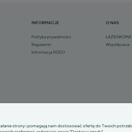
INFORMACJE
O NAS
Polityka prywatności
ŁAZIENKOMA
Regulamin
Współpraca
Informacja RODO
P Z O.O.
|| Bartycka 24-210B, 00-716 WARSZAWA, woj. mazowieckie 
działanie strony i pomagają nam dostosować ofertę do Twoich potrze
 swoich preferencji, wybierając opcję "Dostosuj zgody".