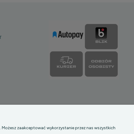
T
|| NIP: 5272742043
b. Możesz zaakceptować wykorzystanie przez nas wszystkich