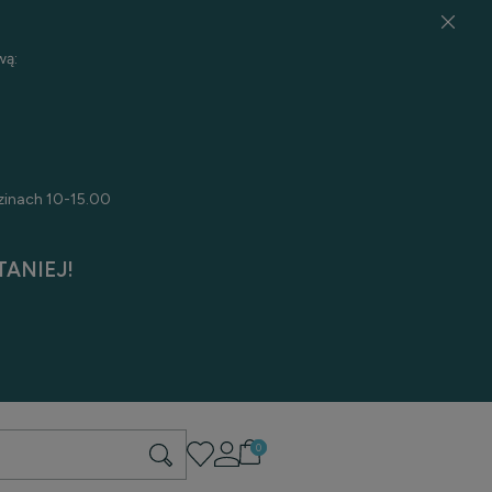
wą:
zinach 10-15.00
ANIEJ!