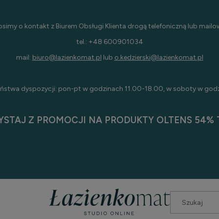
osimy o kontakt z Biurem Obsługi Klienta drogą telefoniczną lub mailo
tel.: +48 600901034
mail:
biuro@lazienkomat.pl
lub
o.kedzierski@lazienkomat.pl
ństwa dyspozycji: pon-pt w godzinach 11.00-18.00, w soboty w god
YSTAJ Z PROMOCJI NA PRODUKTY OLTENS 54% T