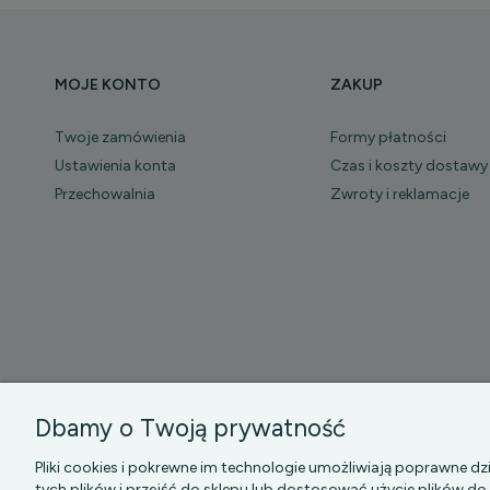
MOJE KONTO
ZAKUP
Twoje zamówienia
Formy płatności
Ustawienia konta
Czas i koszty dostawy
Przechowalnia
Zwroty i reklamacje
Dbamy o Twoją prywatność
PGK MAZOWSZE S
Pliki cookies i pokrewne im technologie umożliwiają poprawne 
tych plików i przejść do sklepu lub dostosować użycie plików do