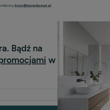
spółpracy
biuro@lazienkomat.pl
ra. Bądź na
promocjami
w