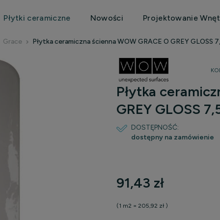
Płytki ceramiczne
Nowości
Projektowanie Wnęt
Grace
Płytka ceramiczna ścienna WOW GRACE O GREY GLOSS 7,
KO
Płytka ceramic
GREY GLOSS 7,5
DOSTĘPNOŚĆ:
dostępny na zamówienie
Cen
91,43 zł
pła
(1
m2
=
205,92 zł
)