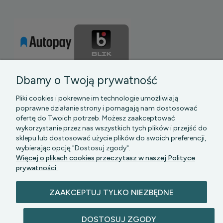
Dbamy o Twoją prywatność
Pliki cookies i pokrewne im technologie umożliwiają
poprawne działanie strony i pomagają nam dostosować
ofertę do Twoich potrzeb. Możesz zaakceptować
wykorzystanie przez nas wszystkich tych plików i przejść do
sklepu lub dostosować użycie plików do swoich preferencji,
PGK MAZOWSZE SP Z O.O.
|| Bartycka 24-210B,
wybierając opcję "Dostosuj zgody".
00-716 WARSZAWA, woj. mazowieckie || NIP:
Więcej o plikach cookies przeczytasz w naszej Polityce
5272742043
prywatności.
ZAAKCEPTUJ TYLKO NIEZBĘDNE
DOSTOSUJ ZGODY