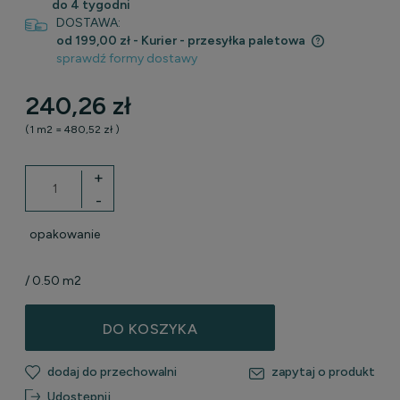
do 4 tygodni
DOSTAWA:
od 199,00 zł
- Kurier - przesyłka paletowa
sprawdź formy dostawy
Cena nie zawiera ewentualnych kosztów płatności
240,26 zł
(1
m2
=
480,52 zł
)
+
-
opakowanie
/ 0.50 m2
DO KOSZYKA
dodaj do przechowalni
zapytaj o produkt
Udostępnij