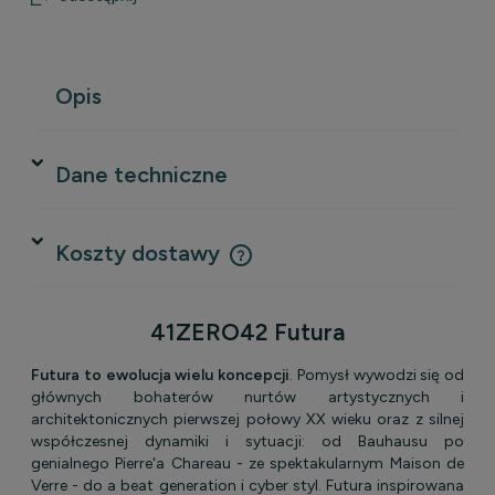
Opis
Dane techniczne
Koszty dostawy
Cena nie zawiera ewentualnych kosztów płatności
41ZERO42 Futura
Futura to ewolucja wielu koncepcji
. Pomysł wywodzi się od
głównych bohaterów nurtów artystycznych i
architektonicznych pierwszej połowy XX wieku oraz z silnej
współczesnej dynamiki i sytuacji: od Bauhausu po
genialnego Pierre'a Chareau - ze spektakularnym Maison de
Verre - do a beat generation i cyber styl. Futura inspirowana