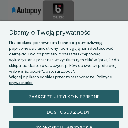
Dbamy o Twoją prywatność
Pliki cookies i pokrewne im technologie umożliwiają
poprawne działanie strony i pomagają nam dostosować
ofertę do Twoich potrzeb. Możesz zaakceptować
wykorzystanie przez nas wszystkich tych plików i przejść do
sklepu lub dostosować użycie plików do swoich preferencji,
PGK MAZOWSZE SP Z O.O.
|| Bartycka 24-210B,
wybierając opcję "Dostosuj zgody".
00-716 WARSZAWA, woj. mazowieckie || NIP:
Więcej o plikach cookies przeczytasz w naszej Polityce
5272742043
prywatności.
ZAAKCEPTUJ TYLKO NIEZBĘDNE
DOSTOSUJ ZGODY
© 2026 lazienkomat.pl | Wszelkie prawa
ZAAKCEPTUJ WSZYSTKIE