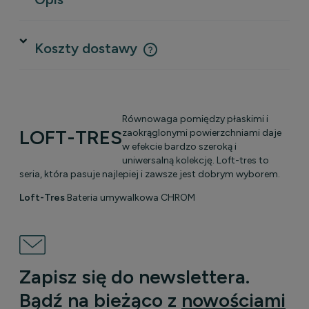
Koszty dostawy
Cena nie zawiera ewentualnych kosztów płatności
Równowaga pomiędzy płaskimi i
LOFT-TRES
zaokrąglonymi powierzchniami daje
w efekcie bardzo szeroką i
uniwersalną kolekcję. Loft-tres to
seria, która pasuje najlepiej i zawsze jest dobrym wyborem.
Loft-Tres
Bateria umywalkowa CHROM
Zapisz się do newslettera.
Bądź na bieżąco z
nowościami