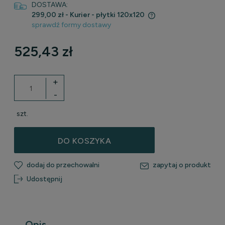
DOSTAWA:
299,00 zł
- Kurier - płytki 120x120
sprawdź formy dostawy
Cena nie zawiera ewentualnych kosztów płatności
525,43 zł
+
-
szt.
DO KOSZYKA
dodaj do przechowalni
zapytaj o produkt
Udostępnij
Opis