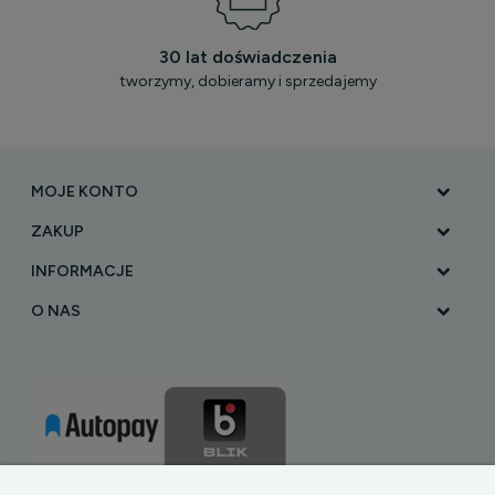
30 lat doświadczenia
tworzymy, dobieramy i sprzedajemy
MOJE KONTO
ZAKUP
INFORMACJE
O NAS