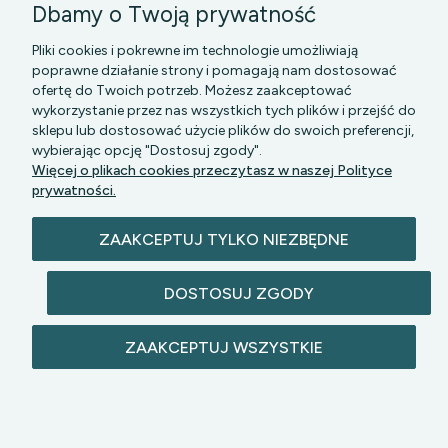
Dbamy o Twoją prywatność
Pliki cookies i pokrewne im technologie umożliwiają
poprawne działanie strony i pomagają nam dostosować
ofertę do Twoich potrzeb. Możesz zaakceptować
wykorzystanie przez nas wszystkich tych plików i przejść do
sklepu lub dostosować użycie plików do swoich preferencji,
PGK MAZOWSZE SP Z O.O.
|| Bartycka 24-210B,
wybierając opcję "Dostosuj zgody".
00-716 WARSZAWA, woj. mazowieckie || NIP:
Więcej o plikach cookies przeczytasz w naszej Polityce
5272742043
prywatności.
ZAAKCEPTUJ TYLKO NIEZBĘDNE
DOSTOSUJ ZGODY
© 2026 lazienkomat.pl | Wszelkie prawa
ZAAKCEPTUJ WSZYSTKIE
zastrzeżone.
POKAŻ PEŁNĄ WERSJĘ STRONY