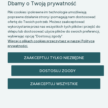
Dbamy o Twoją prywatność
Pliki cookies i pokrewne im technologie umożliwiają
poprawne działanie strony i pomagają nam dostosować
ofertę do Twoich potrzeb. Możesz zaakceptować
wykorzystanie przez nas wszystkich tych plików i przejść do
sklepu lub dostosować użycie plików do swoich preferencji,
PGK MAZOWSZE SP Z O.O.
|| Bartycka 24-210B,
wybierając opcję "Dostosuj zgody".
00-716 WARSZAWA, woj. mazowieckie || NIP:
Więcej o plikach cookies przeczytasz w naszej Polityce
5272742043
prywatności.
ZAAKCEPTUJ TYLKO NIEZBĘDNE
DOSTOSUJ ZGODY
© 2026 lazienkomat.pl | Wszelkie prawa
ZAAKCEPTUJ WSZYSTKIE
zastrzeżone.
POKAŻ PEŁNĄ WERSJĘ STRONY