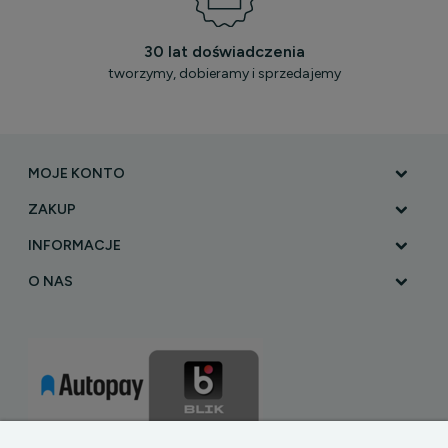
30 lat doświadczenia
tworzymy, dobieramy i sprzedajemy
MOJE KONTO
ZAKUP
INFORMACJE
O NAS