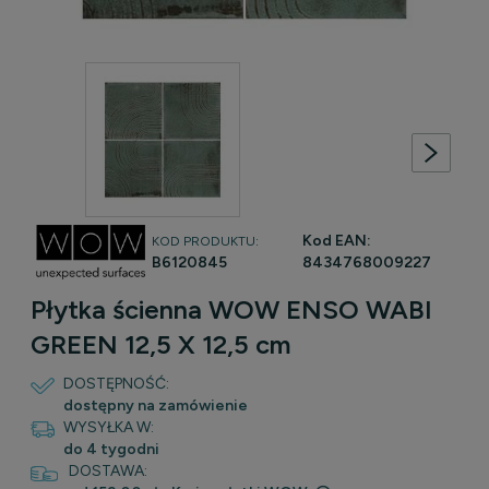
Kod EAN:
KOD PRODUKTU:
B6120845
8434768009227
Płytka ścienna WOW ENSO WABI
GREEN 12,5 X 12,5 cm
DOSTĘPNOŚĆ:
dostępny na zamówienie
WYSYŁKA W:
do 4 tygodni
DOSTAWA: