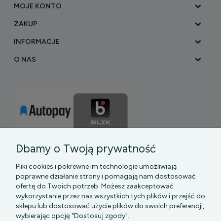
MOJE KONTO
ZAKUP
INFORMACJE
O NAS
Dbamy o Twoją prywatność
Pliki cookies i pokrewne im technologie umożliwiają
poprawne działanie strony i pomagają nam dostosować
ofertę do Twoich potrzeb. Możesz zaakceptować
wykorzystanie przez nas wszystkich tych plików i przejść do
sklepu lub dostosować użycie plików do swoich preferencji,
PGK MAZOWSZE SP Z O.O.
|| Bartycka 24-210B,
wybierając opcję "Dostosuj zgody".