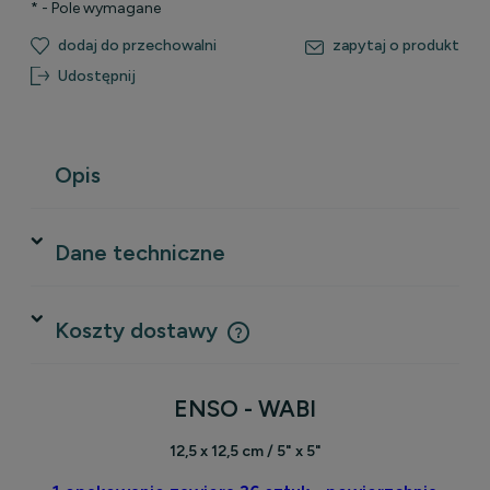
*
- Pole wymagane
dodaj do przechowalni
zapytaj o produkt
Udostępnij
Opis
Dane techniczne
Koszty dostawy
Cena nie zawiera ewentualnych kosztów płatności
ENSO - WABI
12,5 x 12,5 cm / 5" x 5"