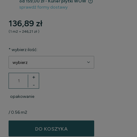
od 159,00 zł
- Kurier płytki WOW
sprawdź formy dostawy
Cena nie zawiera ewentualnych kosztów płatności
136,89 zł
(1
m2
=
246,21 zł
)
*
wybierz ilość:
+
-
opakowanie
/ 0.56 m2
DO KOSZYKA