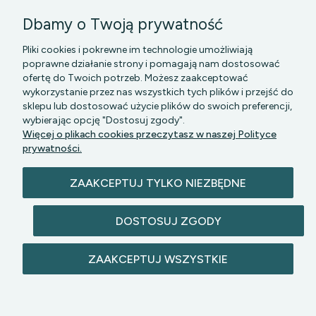
Dbamy o Twoją prywatność
Pliki cookies i pokrewne im technologie umożliwiają
poprawne działanie strony i pomagają nam dostosować
ofertę do Twoich potrzeb. Możesz zaakceptować
wykorzystanie przez nas wszystkich tych plików i przejść do
sklepu lub dostosować użycie plików do swoich preferencji,
wybierając opcję "Dostosuj zgody".
PGK MAZOWSZE SP Z O.O.
|| Bartycka 24-210B,
Więcej o plikach cookies przeczytasz w naszej Polityce
00-716 WARSZAWA, woj. mazowieckie || NIP:
prywatności.
5272742043
ZAAKCEPTUJ TYLKO NIEZBĘDNE
DOSTOSUJ ZGODY
ZAAKCEPTUJ WSZYSTKIE
© 2026 lazienkomat.pl | Wszelkie prawa
zastrzeżone.