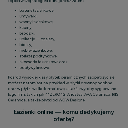
tej pierwszej kategorii odnajdziesz zatem:
baterie łazienkowe,
umywalki,
wanny łazienkowe,
kabiny,
brodziki,
ubikacje — toalety,
bidety,
meble łazienkowe,
stelaże podtynkowe,
akcesoria łazienkowe oraz
odpływy liniowe.
Pośród wysokiej klasy płytek ceramicznych zaopatrzyć się
możesz natomiast na przykład w płytki drewnopodobne
oraz w płytki wielkoformatowe, a także wyroby sygnowane
logo firm, takich jak 41ZERO42, Ariostea, AVA Ceramica, IRIS
Ceramica, a także płytki od WOW Designe.
Łazienki online — komu dedykujemy
ofertę?