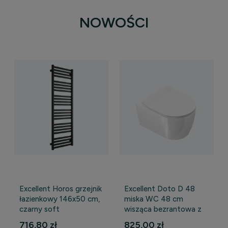
NOWOŚCI
Excellent Horos grzejnik
Excellent Doto D 48
łazienkowy 146x50 cm,
miska WC 48 cm
czarny soft
wisząca bezrantowa z
WYPRZEDAŻ
deską wolnoopadającą,
716,80 zł
825,00 zł