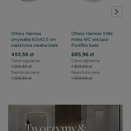
Oltens Hamnes
Oltens Hamnes Stille
umywalka 60x42,5 cm
miska WC wisząca
nablatowa owalna biała
PureRim biała
WYPRZEDAŻ
WYPRZEDAŻ
453,56 zł
685,96 zł
Cena regularna:
Cena regularna:
1 259,90 zł
1 959,89 zł
Najniższa cena:
Najniższa cena:
1 259,90 zł
1 959,89 zł
DO KOSZYKA
DO KOSZYKA