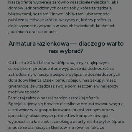
Naszą ofertę wybierają zarówno właściciele mieszkań, jak i
domów jednorodzinnych oraz osoby, które zarządzają
biurowcami, hotelami i innymi obiektami użyteczności
publicznej. Mówiąc krótko, wszyscy ci, którzy preferują
ekskluzywne rozwiązania w swoich łazienkach, kuchniach,
jadalniach oraz salonach.
Armatura łazienkowa — dlaczego warto
nas wybrać?
Od blisko 30 lat blisko współpracujemy z najlepszymi
europejskimi producentami wyposażenia. Jednocześnie
zatrudniamy w naszym zespole wyłącznie doświadczonych
doradców klienta. Dzięki temu robiąc u nas zakupy, masz
gwarancję, że urządzasz swoje pomieszczenie w najlepszy
możliwy sposób.
Pamiętaj także o naszej bardzo szerokiej ofercie.
Specjalizujemy się bowiem nie tylko w projektowaniu wnętrz,
ale również w zagospodarowaniu przestrzennym oraz w
sprzedaży luksusowych produktów kompleksowego
wyposażenia łazienek i szerokiego asortymentu płytek. Spore
znaczenie dla naszych klientów ma również fakt, że