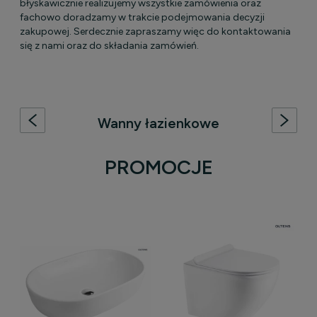
błyskawicznie realizujemy wszystkie zamówienia oraz
fachowo doradzamy w trakcie podejmowania decyzji
zakupowej. Serdecznie zapraszamy więc do kontaktowania
się z nami oraz do składania zamówień.
Wanny łazienkowe
W naszej ofercie wanien łazienkowych znajdziesz zarówno
eleganckie wanny wolnostojące, które stanowią centrum
PROMOCJE
każdej łazienki, jak i praktyczne wanny przyścienne oraz
narożne, idealne do mniejszych przestrzeni. Każdy model
łączy w sobie nowoczesny design i maksymalny komfort,
umożliwiając relaks i odprężenie na najwyższym poziomie.
Niezależnie od wyboru, nasze wanny są trwałe i estetyczne,
doskonale dopasowane do różnych stylów wnętrzarskich.