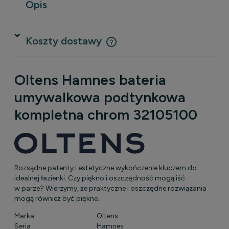
Opis
Koszty dostawy
Cena nie zawiera ewentualnych kosztów płatności
Oltens Hamnes bateria
umywalkowa podtynkowa
kompletna chrom 32105100
Rozsądne patenty i estetyczne wykończenie kluczem do
idealnej łazienki. Czy piękno i oszczędność mogą iść
w parze? Wierzymy, że praktyczne i oszczędne rozwiązania
mogą również być piękne.
Marka
Oltens
Seria
Hamnes