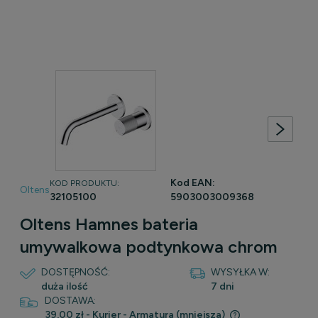
Kod EAN:
KOD PRODUKTU:
Oltens
32105100
5903003009368
Oltens Hamnes bateria
umywalkowa podtynkowa chrom
DOSTĘPNOŚĆ:
WYSYŁKA W:
duża ilość
7 dni
DOSTAWA:
39,00 zł
- Kurier - Armatura (mniejsza)