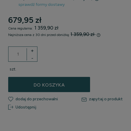
sprawdź formy dostawy
Cena nie zawiera ewentualnych kosztów płatności
679,95 zł
1 359,90 zł
Cena regularna:
1 359,90 zł
Najniższa cena z 30 dni przed obniżką:
Jeżeli produkt j
30 dni, wyświetl
+
momentu, kiedy p
-
sprzedaży.
szt.
DO KOSZYKA
dodaj do przechowalni
zapytaj o produkt
Udostępnij