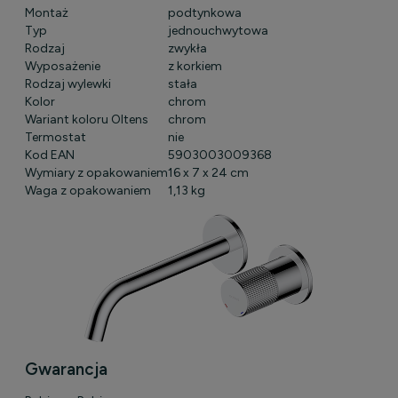
Montaż
podtynkowa
Typ
jednouchwytowa
Rodzaj
zwykła
Wyposażenie
z korkiem
Rodzaj wylewki
stała
Kolor
chrom
Wariant koloru Oltens
chrom
Termostat
nie
Kod EAN
5903003009368
Wymiary z opakowaniem
16 x 7 x 24 cm
Waga z opakowaniem
1,13 kg
Gwarancja