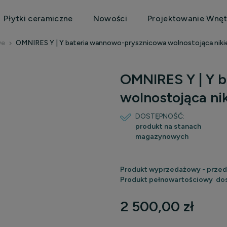
Płytki ceramiczne
Nowości
Projektowanie Wnęt
we
OMNIRES Y | Y bateria wannowo-prysznicowa wolnostojąca ni
OMNIRES Y | Y 
wolnostojąca n
DOSTĘPNOŚĆ:
produkt na stanach
magazynowych
Produkt wyprzedażowy - przed
Produkt pełnowartościowy dos
2 500,00 zł