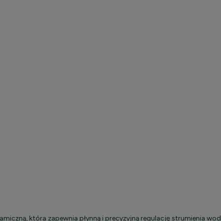
ramiczną, która zapewnia płynną i precyzyjną regulację strumienia w