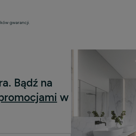
ków gwarancji
.
ra. Bądź na
promocjami
w