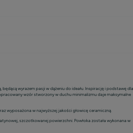
kosztów
ą, będącą wyrazem pasji w dążeniu do ideału. Inspirację i podstawę dl
e dopracowany wzór stworzony w duchu minimalizmu daje maksymalne
az wyposażona w najwyższej jakości głowicę ceramiczną.
 i satynowej, szczotkowanej powierzchni. Powłoka została wykonana w