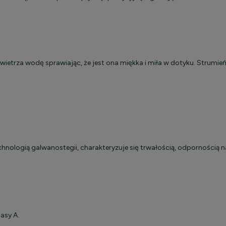
ietrza wodę sprawiając, że jest ona miękka i miła w dotyku. Strumień 
ogią galwanostegii, charakteryzuje się trwałością, odpornością na
asy A.