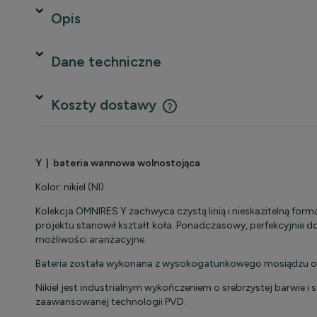
Opis
Dane techniczne
Koszty dostawy
Cena nie zawiera ewentualnych 
Y | bateria wannowa wolnostojąca
płatności
Kolor: nikiel (NI)
Kolekcja OMNIRES Y zachwyca czystą linią i nieskazitelną form
projektu stanowił kształt koła. Ponadczasowy, perfekcyjni
możliwości aranżacyjne.
Bateria została wykonana z wysokogatunkowego mosiądzu or
Nikiel jest industrialnym wykończeniem o srebrzystej barwie
zaawansowanej technologii PVD.