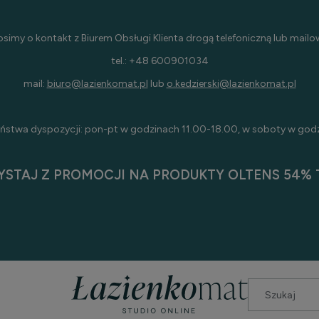
osimy o kontakt z Biurem Obsługi Klienta drogą telefoniczną lub mailo
tel.: +48 600901034
mail:
biuro@lazienkomat.pl
lub
o.kedzierski@lazienkomat.pl
ństwa dyspozycji: pon-pt w godzinach 11.00-18.00, w soboty w god
YSTAJ Z PROMOCJI NA PRODUKTY OLTENS 54% T