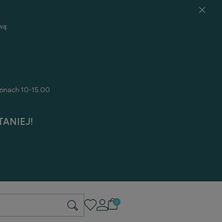
wą:
zinach 10-15.00
ANIEJ!