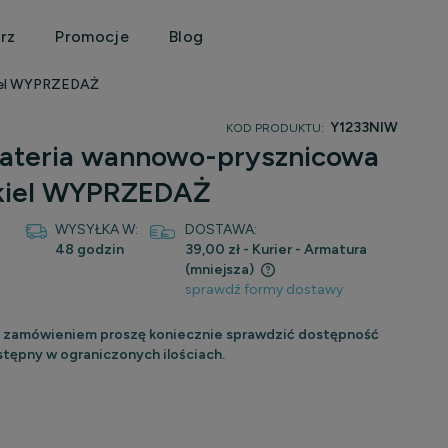
rz
Promocje
Blog
kiel WYPRZEDAŻ
Y1233NIW
KOD PRODUKTU:
bateria wannowo-prysznicowa
ikiel WYPRZEDAŻ
WYSYŁKA W:
DOSTAWA:
48 godzin
39,00 zł
- Kurier - Armatura
(mniejsza)
sprawdź formy dostawy
Cena nie zawiera ewentualnych kosztów
 zamówieniem proszę koniecznie sprawdzić dostępność
płatności
tępny w ograniczonych ilościach.