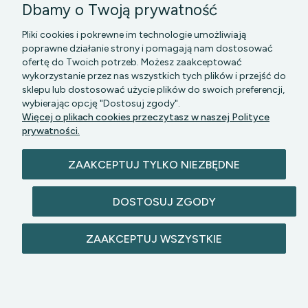
Dbamy o Twoją prywatność
Pliki cookies i pokrewne im technologie umożliwiają
poprawne działanie strony i pomagają nam dostosować
ofertę do Twoich potrzeb. Możesz zaakceptować
wykorzystanie przez nas wszystkich tych plików i przejść do
sklepu lub dostosować użycie plików do swoich preferencji,
PGK MAZOWSZE SP Z O.O.
|| Bartycka 24-210B,
wybierając opcję "Dostosuj zgody".
00-716 WARSZAWA, woj. mazowieckie || NIP:
Więcej o plikach cookies przeczytasz w naszej Polityce
5272742043
prywatności.
ZAAKCEPTUJ TYLKO NIEZBĘDNE
DOSTOSUJ ZGODY
© 2026 lazienkomat.pl | Wszelkie prawa
ZAAKCEPTUJ WSZYSTKIE
zastrzeżone.
POKAŻ PEŁNĄ WERSJĘ STRONY