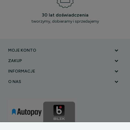
30 lat doświadczenia
tworzymy, dobieramy i sprzedajemy
MOJE KONTO
ZAKUP
INFORMACJE
O NAS