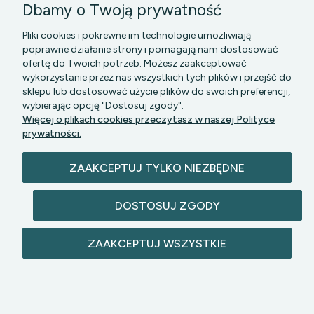
Dbamy o Twoją prywatność
Pliki cookies i pokrewne im technologie umożliwiają
poprawne działanie strony i pomagają nam dostosować
ofertę do Twoich potrzeb. Możesz zaakceptować
wykorzystanie przez nas wszystkich tych plików i przejść do
sklepu lub dostosować użycie plików do swoich preferencji,
PGK MAZOWSZE SP Z O.O.
|| Bartycka 24-210B,
wybierając opcję "Dostosuj zgody".
00-716 WARSZAWA, woj. mazowieckie || NIP:
Więcej o plikach cookies przeczytasz w naszej Polityce
5272742043
prywatności.
ZAAKCEPTUJ TYLKO NIEZBĘDNE
DOSTOSUJ ZGODY
© 2026 lazienkomat.pl | Wszelkie prawa
ZAAKCEPTUJ WSZYSTKIE
zastrzeżone.
POKAŻ PEŁNĄ WERSJĘ STRONY