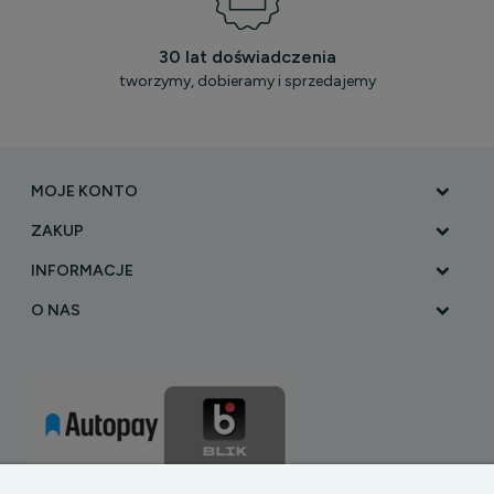
30 lat doświadczenia
tworzymy, dobieramy i sprzedajemy
MOJE KONTO
ZAKUP
INFORMACJE
O NAS