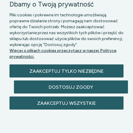
Dbamy o Twoją prywatność
Pliki cookies i pokrewne im technologie umożliwiają
poprawne działanie strony i pomagają nam dostosować
ofertę do Twoich potrzeb. Możesz zaakceptować
wykorzystanie przez nas wszystkich tych plików i przejść do
sklepu lub dostosować użycie plików do swoich preferencji,
PGK MAZOWSZE SP Z O.O.
|| Bartycka 24-210B,
wybierając opcję "Dostosuj zgody".
00-716 WARSZAWA, woj. mazowieckie || NIP:
Więcej o plikach cookies przeczytasz w naszej Polityce
5272742043
prywatności.
ZAAKCEPTUJ TYLKO NIEZBĘDNE
DOSTOSUJ ZGODY
© 2026 lazienkomat.pl | Wszelkie prawa
ZAAKCEPTUJ WSZYSTKIE
zastrzeżone.
POKAŻ PEŁNĄ WERSJĘ STRONY