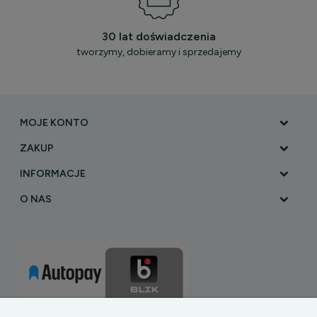
30 lat doświadczenia
tworzymy, dobieramy i sprzedajemy
MOJE KONTO
ZAKUP
INFORMACJE
O NAS