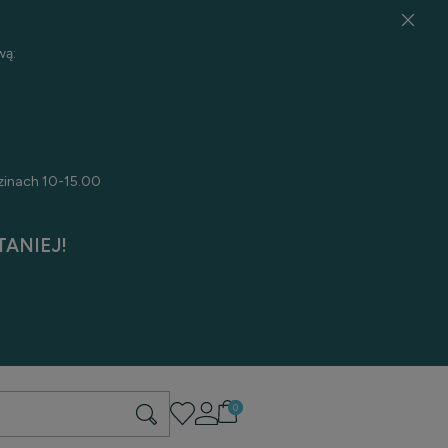
wą:
zinach 10-15.00
ANIEJ!