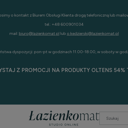
osimy o kontakt z Biurem Obsługi Klienta drogą telefoniczną lub mailo
tel.: +48 600901034
mail:
biuro@lazienkomat.pl
lub
o.kedzierski@lazienkomat.pl
ństwa dyspozycji: pon-pt w godzinach 11.00-18.00, w soboty w god
YSTAJ Z PROMOCJI NA PRODUKTY OLTENS 54% T