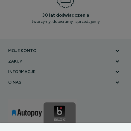
30 lat doświadczenia
tworzymy, dobieramy i sprzedajemy
MOJE KONTO
ZAKUP
INFORMACJE
O NAS