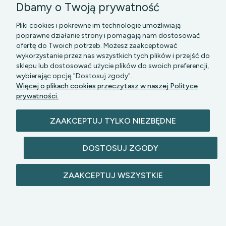
Dbamy o Twoją prywatność
Pliki cookies i pokrewne im technologie umożliwiają
poprawne działanie strony i pomagają nam dostosować
ofertę do Twoich potrzeb. Możesz zaakceptować
wykorzystanie przez nas wszystkich tych plików i przejść do
sklepu lub dostosować użycie plików do swoich preferencji,
PGK MAZOWSZE SP Z O.O.
|| Bartycka 24-210B,
wybierając opcję "Dostosuj zgody".
00-716 WARSZAWA, woj. mazowieckie || NIP:
Więcej o plikach cookies przeczytasz w naszej Polityce
5272742043
prywatności.
ZAAKCEPTUJ TYLKO NIEZBĘDNE
DOSTOSUJ ZGODY
© 2026 lazienkomat.pl | Wszelkie prawa
ZAAKCEPTUJ WSZYSTKIE
zastrzeżone.
POKAŻ PEŁNĄ WERSJĘ STRONY