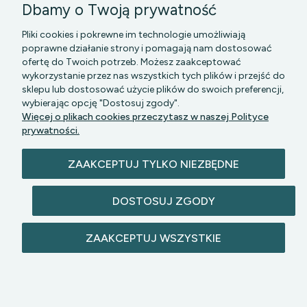
Dbamy o Twoją prywatność
Pliki cookies i pokrewne im technologie umożliwiają
poprawne działanie strony i pomagają nam dostosować
ofertę do Twoich potrzeb. Możesz zaakceptować
wykorzystanie przez nas wszystkich tych plików i przejść do
sklepu lub dostosować użycie plików do swoich preferencji,
PGK MAZOWSZE SP Z O.O.
|| Bartycka 24-210B,
wybierając opcję "Dostosuj zgody".
00-716 WARSZAWA, woj. mazowieckie || NIP:
Więcej o plikach cookies przeczytasz w naszej Polityce
5272742043
prywatności.
ZAAKCEPTUJ TYLKO NIEZBĘDNE
DOSTOSUJ ZGODY
© 2026 lazienkomat.pl | Wszelkie prawa
ZAAKCEPTUJ WSZYSTKIE
zastrzeżone.
POKAŻ PEŁNĄ WERSJĘ STRONY