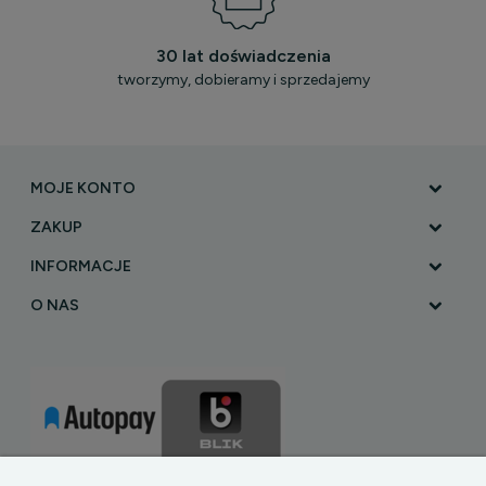
30 lat doświadczenia
tworzymy, dobieramy i sprzedajemy
MOJE KONTO
ZAKUP
INFORMACJE
O NAS