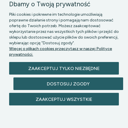
Dbamy o Twoją prywatność
Pliki cookies i pokrewne im technologie umożliwiają
poprawne działanie strony i pomagają nam dostosować
ofertę do Twoich potrzeb. Możesz zaakceptować
wykorzystanie przez nas wszystkich tych plików i przejść do
sklepu lub dostosować użycie plików do swoich preferencji,
PGK MAZOWSZE SP Z O.O.
|| Bartycka 24-210B,
wybierając opcję "Dostosuj zgody".
00-716 WARSZAWA, woj. mazowieckie || NIP:
Więcej o plikach cookies przeczytasz w naszej Polityce
5272742043
prywatności.
ZAAKCEPTUJ TYLKO NIEZBĘDNE
DOSTOSUJ ZGODY
© 2026 lazienkomat.pl | Wszelkie prawa
ZAAKCEPTUJ WSZYSTKIE
zastrzeżone.
POKAŻ PEŁNĄ WERSJĘ STRONY