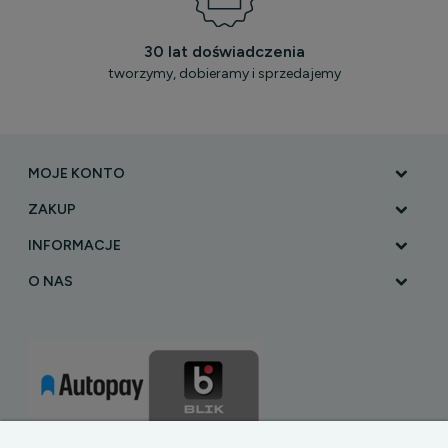
30 lat doświadczenia
tworzymy, dobieramy i sprzedajemy
MOJE KONTO
ZAKUP
INFORMACJE
O NAS