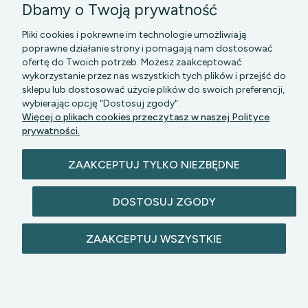
Dbamy o Twoją prywatność
Pliki cookies i pokrewne im technologie umożliwiają
poprawne działanie strony i pomagają nam dostosować
ofertę do Twoich potrzeb. Możesz zaakceptować
wykorzystanie przez nas wszystkich tych plików i przejść do
sklepu lub dostosować użycie plików do swoich preferencji,
PGK MAZOWSZE SP Z O.O.
|| Bartycka 24-210B,
wybierając opcję "Dostosuj zgody".
00-716 WARSZAWA, woj. mazowieckie || NIP:
Więcej o plikach cookies przeczytasz w naszej Polityce
5272742043
prywatności.
ZAAKCEPTUJ TYLKO NIEZBĘDNE
DOSTOSUJ ZGODY
© 2026 lazienkomat.pl | Wszelkie prawa
ZAAKCEPTUJ WSZYSTKIE
zastrzeżone.
POKAŻ PEŁNĄ WERSJĘ STRONY