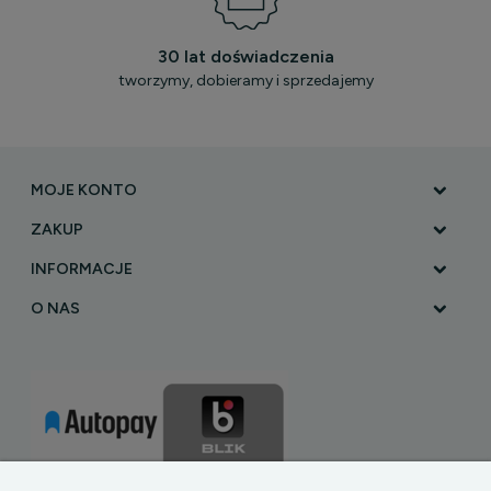
30 lat doświadczenia
tworzymy, dobieramy i sprzedajemy
MOJE KONTO
ZAKUP
INFORMACJE
O NAS