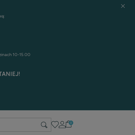
wą:
zinach 10-15.00
ANIEJ!