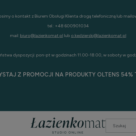
osimy o kontakt z Biurem Obsługi Klienta drogą telefoniczną lub mailo
tel.: +48 600901034
mail:
biuro@lazienkomat.pl
lub
o.kedzierski@lazienkomat.pl
ństwa dyspozycji: pon-pt w godzinach 11.00-18.00, w soboty w god
YSTAJ Z PROMOCJI NA PRODUKTY OLTENS 54% T