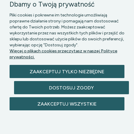
Dbamy o Twoją prywatność
Pliki cookies i pokrewne im technologie umożliwiają
poprawne działanie strony i pomagają nam dostosować
ofertę do Twoich potrzeb. Możesz zaakceptować
wykorzystanie przez nas wszystkich tych plików i przejść do
sklepu lub dostosować użycie plików do swoich preferencji,
PGK MAZOWSZE SP Z O.O.
|| Bartycka 24-210B,
wybierając opcję "Dostosuj zgody".
00-716 WARSZAWA, woj. mazowieckie || NIP:
Więcej o plikach cookies przeczytasz w naszej Polityce
5272742043
prywatności.
ZAAKCEPTUJ TYLKO NIEZBĘDNE
DOSTOSUJ ZGODY
© 2026 lazienkomat.pl | Wszelkie prawa
ZAAKCEPTUJ WSZYSTKIE
zastrzeżone.
POKAŻ PEŁNĄ WERSJĘ STRONY