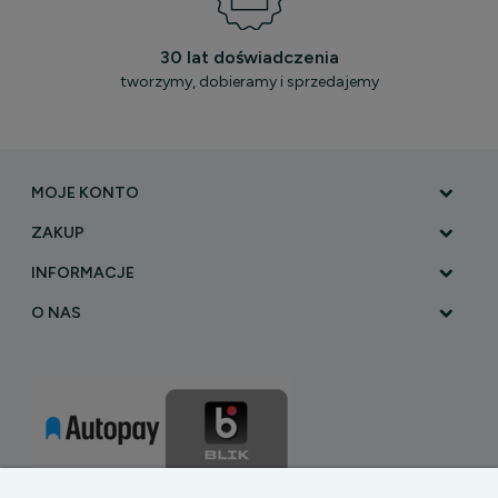
30 lat doświadczenia
tworzymy, dobieramy i sprzedajemy
MOJE KONTO
ZAKUP
INFORMACJE
O NAS