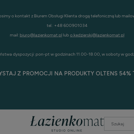
osimy o kontakt z Biurem Obsługi Klienta drogą telefoniczną lub mailo
tel.: +48 600901034
mail:
biuro@lazienkomat.pl
lub
o.kedzierski@lazienkomat.pl
ństwa dyspozycji: pon-pt w godzinach 11.00-18.00, w soboty w god
YSTAJ Z PROMOCJI NA PRODUKTY OLTENS 54% T