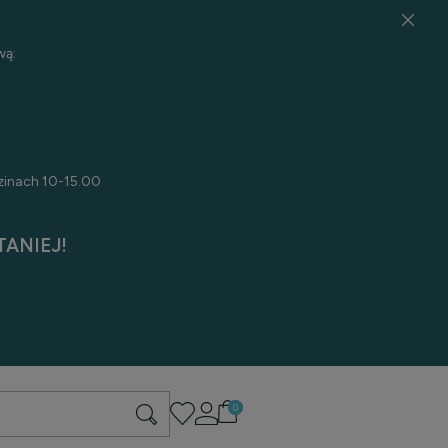
wą:
zinach 10-15.00
ANIEJ!