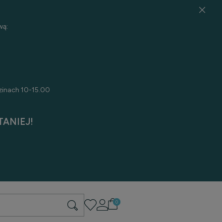
wą:
zinach 10-15.00
ANIEJ!