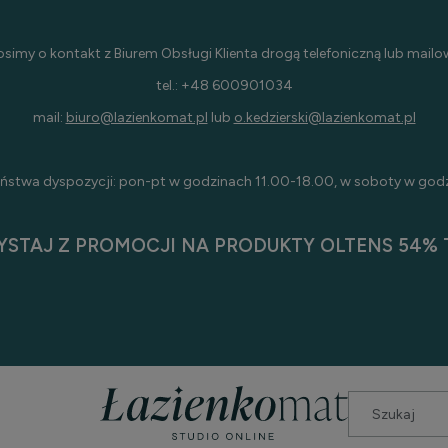
osimy o kontakt z Biurem Obsługi Klienta drogą telefoniczną lub mailo
tel.: +48 600901034
mail:
biuro@lazienkomat.pl
lub
o.kedzierski@lazienkomat.pl
ństwa dyspozycji: pon-pt w godzinach 11.00-18.00, w soboty w god
YSTAJ Z PROMOCJI NA PRODUKTY OLTENS 54% T