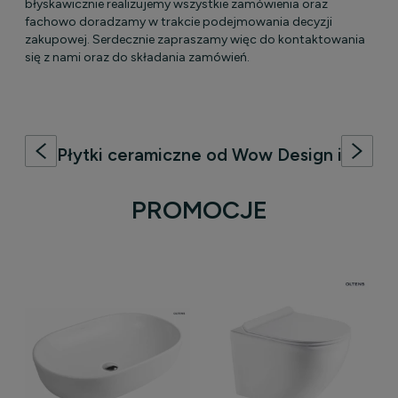
błyskawicznie realizujemy wszystkie zamówienia oraz
fachowo doradzamy w trakcie podejmowania decyzji
zakupowej. Serdecznie zapraszamy więc do kontaktowania
się z nami oraz do składania zamówień.
Płytki ceramiczne od Wow Design i
41zero42
PROMOCJE
Płytki ceramiczne od Wow Design i
41zero42
to synonim
innowacyjności i niestandardowego podejścia do ceramiki.
Łączą w sobie odważny design, nieoczywiste formy oraz
nowatorskie rozwiązania, które pozwalają na tworzenie
unikalnych i wyrazistych wnętrz. Te wyjątkowe płytki to
idealny wybór dla osób poszukujących oryginalnych,
inspirujących rozwiązań, które podkreślą indywidualny
charakter przestrzeni.