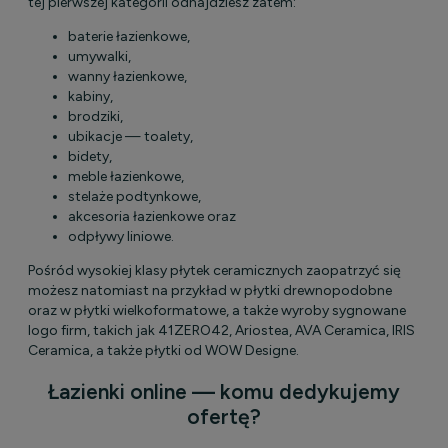
tej pierwszej kategorii odnajdziesz zatem:
baterie łazienkowe,
umywalki,
wanny łazienkowe,
kabiny,
brodziki,
ubikacje — toalety,
bidety,
meble łazienkowe,
stelaże podtynkowe,
akcesoria łazienkowe oraz
odpływy liniowe.
Pośród wysokiej klasy płytek ceramicznych zaopatrzyć się
możesz natomiast na przykład w płytki drewnopodobne
oraz w płytki wielkoformatowe, a także wyroby sygnowane
logo firm, takich jak 41ZERO42, Ariostea, AVA Ceramica, IRIS
Ceramica, a także płytki od WOW Designe.
Łazienki online — komu dedykujemy
ofertę?