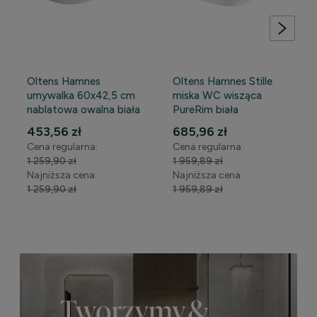
Oltens Hamnes
Oltens Hamnes Stille
umywalka 60x42,5 cm
miska WC wisząca
nablatowa owalna biała
PureRim biała
WYPRZEDAŻ
WYPRZEDAŻ
453,56 zł
685,96 zł
Cena regularna:
Cena regularna:
1 259,90 zł
1 959,89 zł
Najniższa cena:
Najniższa cena:
1 259,90 zł
1 959,89 zł
DO KOSZYKA
DO KOSZYKA