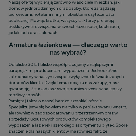
Naszą ofertę wybierają zarówno właściciele mieszkań, jak i
domów jednorodzinnych oraz osoby, które zarządzają
biurowcami, hotelami i innymi obiektami użyteczności
publicznej. Mówiąc krótko, wszyscy ci, którzy preferują
ekskluzywne rozwiązania w swoich łazienkach, kuchniach,
jadalniach oraz salonach.
Armatura łazienkowa — dlaczego warto
nas wybrać?
Od blisko 30 lat blisko współpracujemy z najlepszymi
europejskimi producentami wyposażenia. Jednocześnie
zatrudniamy w naszym zespole wyłącznie doświadczonych
doradców klienta. Dzięki temu robiąc u nas zakupy, masz
gwarancję, że urządzasz swoje pomieszczenie w najlepszy
możliwy sposób.
Pamiętaj także o naszej bardzo szerokiej ofercie.
Specjalizujemy się bowiem nie tylko w projektowaniu wnętrz,
ale również w zagospodarowaniu przestrzennym oraz w
sprzedaży luksusowych produktów kompleksowego
wyposażenia łazienek i szerokiego asortymentu płytek. Spore
znaczenie dla naszych klientów ma również fakt, że