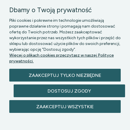
Dbamy o Twoją prywatność
Pliki cookies i pokrewne im technologie umożliwiają
poprawne działanie strony i pomagają nam dostosować
ofertę do Twoich potrzeb. Możesz zaakceptować
wykorzystanie przez nas wszystkich tych plików i przejść do
sklepu lub dostosować użycie plików do swoich preferencji,
wybierając opcję "Dostosuj zgody".
PGK MAZOWSZE SP Z O.O.
|| Bartycka 24-210B,
Więcej o plikach cookies przeczytasz w naszej Polityce
00-716 WARSZAWA, woj. mazowieckie || NIP:
prywatności.
5272742043
ZAAKCEPTUJ TYLKO NIEZBĘDNE
DOSTOSUJ ZGODY
ZAAKCEPTUJ WSZYSTKIE
© 2026 lazienkomat.pl | Wszelkie prawa
zastrzeżone.