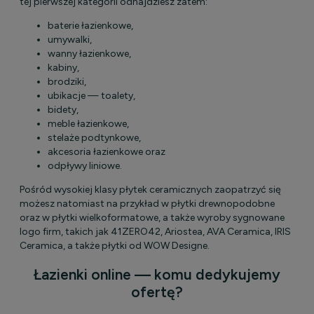
tej pierwszej kategorii odnajdziesz zatem:
baterie łazienkowe,
umywalki,
wanny łazienkowe,
kabiny,
brodziki,
ubikacje — toalety,
bidety,
meble łazienkowe,
stelaże podtynkowe,
akcesoria łazienkowe oraz
odpływy liniowe.
Pośród wysokiej klasy płytek ceramicznych zaopatrzyć się
możesz natomiast na przykład w płytki drewnopodobne
oraz w płytki wielkoformatowe, a także wyroby sygnowane
logo firm, takich jak 41ZERO42, Ariostea, AVA Ceramica, IRIS
Ceramica, a także płytki od WOW Designe.
Łazienki online — komu dedykujemy
ofertę?