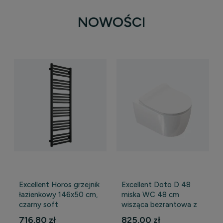
NOWOŚCI
Excellent Horos grzejnik
Excellent Doto D 48
łazienkowy 146x50 cm,
miska WC 48 cm
czarny soft
wisząca bezrantowa z
WYPRZEDAŻ
deską wolnoopadającą,
716,80 zł
825,00 zł