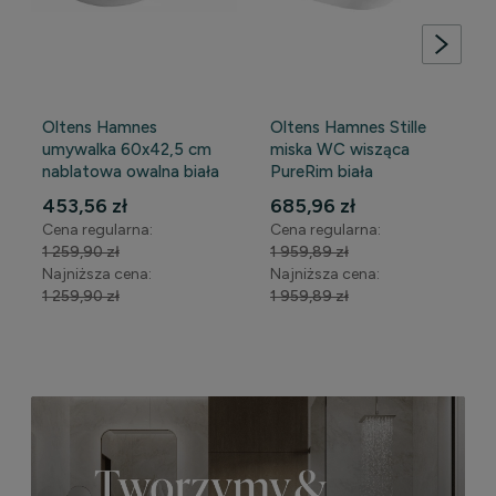
Oltens Hamnes
Oltens Hamnes Stille
umywalka 60x42,5 cm
miska WC wisząca
nablatowa owalna biała
PureRim biała
WYPRZEDAŻ
WYPRZEDAŻ
453,56 zł
685,96 zł
Cena regularna:
Cena regularna:
1 259,90 zł
1 959,89 zł
Najniższa cena:
Najniższa cena:
1 259,90 zł
1 959,89 zł
DO KOSZYKA
DO KOSZYKA