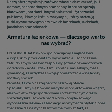
Naszą ofertę wybierają zarówno właściciele mieszkań, jak i
domów jednorodzinnych oraz osoby, które zarządzają
biurowcami, hotelami i innymi obiektami użyteczności
publicznej. Mówiąc krótko, wszyscy ci, którzy preferują
ekskluzywne rozwiązania w swoich łazienkach, kuchniach,
jadalniach oraz salonach.
Armatura łazienkowa — dlaczego warto
nas wybrać?
Od blisko 30 lat blisko współpracujemy z najlepszymi
europejskimi producentami wyposażenia. Jednocześnie
zatrudniamy w naszym zespole wyłącznie doświadczonych
doradców klienta. Dzięki temu robiąc u nas zakupy, masz
gwarancję, że urządzasz swoje pomieszczenie w najlepszy
możliwy sposób.
Pamiętaj także o naszej bardzo szerokiej ofercie.
Specjalizujemy się bowiem nie tylko w projektowaniu wnętrz,
ale również w zagospodarowaniu przestrzennym oraz w
sprzedaży luksusowych produktów kompleksowego
wyposażenia łazienek i szerokiego asortymentu płytek. Spore
znaczenie dla naszych klientów ma również fakt, że