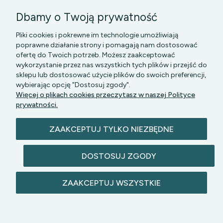
Dbamy o Twoją prywatność
Pliki cookies i pokrewne im technologie umożliwiają
poprawne działanie strony i pomagają nam dostosować
ofertę do Twoich potrzeb. Możesz zaakceptować
wykorzystanie przez nas wszystkich tych plików i przejść do
sklepu lub dostosować użycie plików do swoich preferencji,
wybierając opcję "Dostosuj zgody".
PGK MAZOWSZE SP Z O.O.
|| Bartycka 24-210B,
Więcej o plikach cookies przeczytasz w naszej Polityce
00-716 WARSZAWA, woj. mazowieckie || NIP:
prywatności.
5272742043
ZAAKCEPTUJ TYLKO NIEZBĘDNE
DOSTOSUJ ZGODY
ZAAKCEPTUJ WSZYSTKIE
© 2026 lazienkomat.pl | Wszelkie prawa
zastrzeżone.