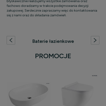
błyskawicznie realizujemy wszystkie zamówienia oraz
fachowo doradzamy w trakcie podejmowania decyzji
zakupowej. Serdecznie zapraszamy więc do kontaktowania
się z nami oraz do składania zamówień.
Baterie łazienkowe
W naszej ofercie baterii łazienkowych znajdziesz szeroki
wybór modeli do każdej strefy Twojej łazienki. Proponujemy
PROMOCJE
nowoczesne i stylowe baterie wannowe, bidetowe,
umywalkowe oraz prysznicowe, które łączą w sobie estetykę
z niezawodnością. Odkryj produkty, które doskonale wpisują
się w różnorodne aranżacje, oferując najwyższy komfort
użytkowania oraz trwałość na lata.